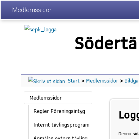
Medlemssidor
Södertä
Start
>
Medlemssidor
>
Bildga
Medlemssidor
Log
Regler Föreningsintyg
Internt tävlingsprogram
Denna sid
Anmälan extern tävling